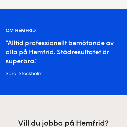
OM HEMFRID
”Alltid professionellt bemötande av
alla på Hemfrid. Städresultatet är
superbra.”
Sara, Stockholm
Vill du jobba på Hemfrid?