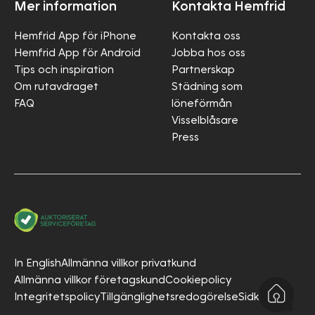
Mer information
Kontakta Hemfrid
Hemfrid App för iPhone
Kontakta oss
Hemfrid App för Android
Jobba hos oss
Tips och inspiration
Partnerskap
Om rutavdraget
Städning som
FAQ
löneförmån
Visselblåsare
Press
In English
Allmänna villkor privatkund
Allmänna villkor företagskund
Cookiepolicy
Integritetspolicy
Tillgänglighetsredogörelse
Sidkarta