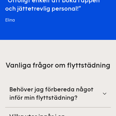
”Otroligt enkelt att boka i appen
och jättetrevlig personal!”
Elina
Vanliga frågor om flyttstädning
Behöver jag förbereda något
inför min flyttstädning?