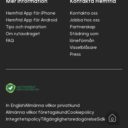
Mer information
Kontakta Hemfrid
Hemfrid App för iPhone
Kontakta oss
Hemfrid App för Android
Jobba hos oss
Tips och inspiration
Partnerskap
Om rutavdraget
Städning som
FAQ
löneförmån
Visselblåsare
Press
In English
Allmänna villkor privatkund
Allmänna villkor företagskund
Cookiepolicy
Integritetspolicy
Tillgänglighetsredogörelse
Sidkarta