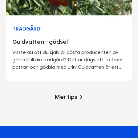
TRÄDGÅRD
Guldvatten - gödsel
Visste du att du själv är bästa producenten av
gödsel till din trädgård? Det är dags att ta fram
pottan och gödsla med urin! Guldvatten är ett
effektivt gödsel som får din trädgård att
blomstra. Lär dig att göra guldvatten, vilka växter
som gillar det och hur du vattnar med urin.
Mer tips