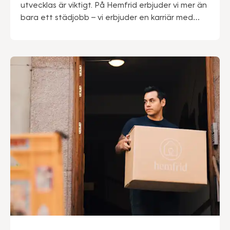
utvecklas är viktigt. På Hemfrid erbjuder vi mer än
bara ett städjobb – vi erbjuder en karriär med
trygghet, utveckling och en arbetsmiljö där du
kan växa och må bra.