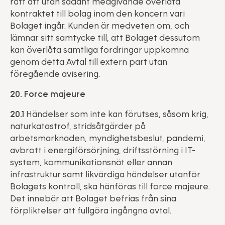
rätt att utan sådant medgivande överlåta
kontraktet till bolag inom den koncern vari
Bolaget ingår. Kunden är medveten om, och
lämnar sitt samtycke till, att Bolaget dessutom
kan överlåta samtliga fordringar uppkomna
genom detta Avtal till extern part utan
föregående avisering.
20. Force majeure
20.1
Händelser som inte kan förutses, såsom krig,
naturkatastrof, stridsåtgärder på
arbetsmarknaden, myndighetsbeslut, pandemi,
avbrott i energiförsörjning, driftsstörning i IT-
system, kommunikationsnät eller annan
infrastruktur samt likvärdiga händelser utanför
Bolagets kontroll, ska hänföras till force majeure.
Det innebär att Bolaget befrias från sina
förpliktelser att fullgöra ingångna avtal.