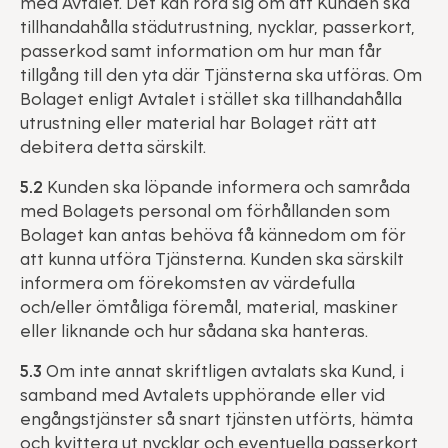
med Avtalet. Det kan röra sig om att Kunden ska
tillhandahålla städutrustning, nycklar, passerkort,
passerkod samt information om hur man får
tillgång till den yta där Tjänsterna ska utföras. Om
Bolaget enligt Avtalet i stället ska tillhandahålla
utrustning eller material har Bolaget rätt att
debitera detta särskilt.
5.2
Kunden ska löpande informera och samråda
med Bolagets personal om förhållanden som
Bolaget kan antas behöva få kännedom om för
att kunna utföra Tjänsterna. Kunden ska särskilt
informera om förekomsten av värdefulla
och/eller ömtåliga föremål, material, maskiner
eller liknande och hur sådana ska hanteras.
5.3
Om inte annat skriftligen avtalats ska Kund, i
samband med Avtalets upphörande eller vid
engångstjänster så snart tjänsten utförts, hämta
och kvittera ut nycklar och eventuella passerkort