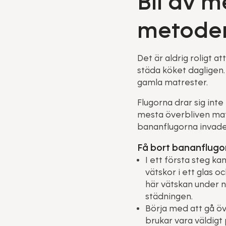
Bli av 
metode
Det är aldrig roligt a
städa köket dagligen.
gamla matrester.
Flugorna drar sig int
mesta överbliven mat 
bananflugorna invader
Få bort bananflugo
I ett första steg k
vätskor i ett glas 
här vätskan under n
städningen.
Börja med att gå öv
brukar vara väldigt 