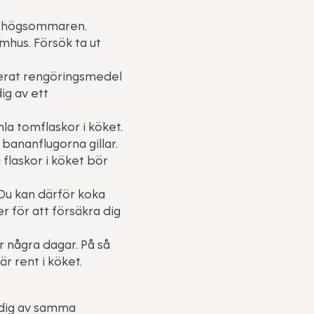
er högsommaren.
mhus. Försök ta ut
kerat rengöringsmedel
ig av ett
la tomflaskor i köket.
bananflugorna gillar.
flaskor i köket bör
. Du kan därför koka
 för att försäkra dig
r några dagar. På så
r rent i köket.
 dig av samma