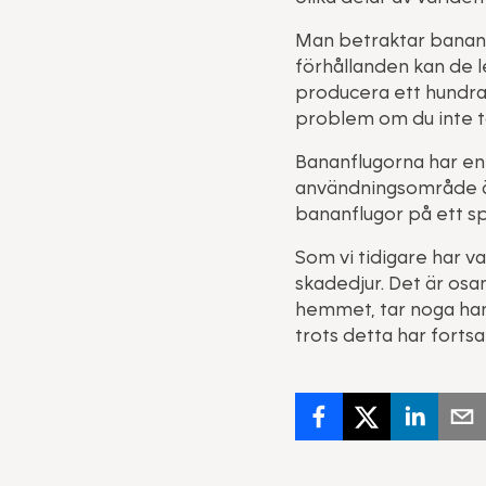
Man betraktar bananfl
förhållanden kan de l
producera ett hundrat
problem om du inte t
Bananflugorna har en
användningsområde är 
bananflugor på ett sp
Som vi tidigare har v
skadedjur. Det är os
hemmet, tar noga han
trots detta har fortsa