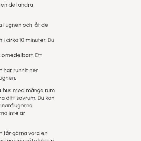
k en del andra
a i ugnen och låt de
 cirka 10 minuter. Du
m omedelbart. Ett
t har runnit ner
 ugnen.
ort hus med många rum
a ditt sovrum. Du kan
Bananflugorna
na inte är
t får gärna vara en
und av den söta lukten.