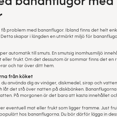
med bananflugor med
r
tt få problem med bananflugor. Ibland finns det helt enkelt
 Detta skapar i längden en utmärkt miljö för bananflugo
e per automatik till smuts. En smutsig inomhusmiljö inne
eller frukt. Om det dessutom är sommar finns det en ri
ar och tar över ditt hem.
rna från köket
an du använda dig av vinäger, diskmedel, sirap och vatte
och låt det stå över natten på diskbänken. Bananflugorn
atten. På morgonen är det bara att kasta innehållet o
er eventuell mat eller frukt som ligger framme. Just fru
populärt hos bananflugorna. Du bör därför lägga in dessa