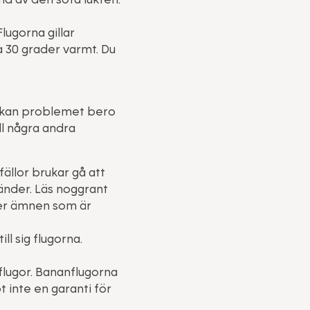
lugorna gillar
ka 30 grader varmt. Du
ll kan problemet bero
all några andra
ällor brukar gå att
länder. Läs noggrant
ller ämnen som är
ll sig flugorna.
flugor. Bananflugorna
 inte en garanti för