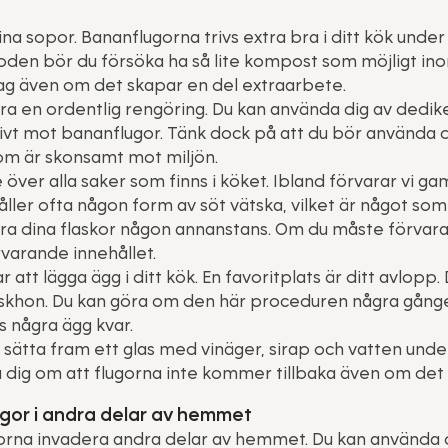
a sopor. Bananflugorna trivs extra bra i ditt kök und
den bör du försöka ha så lite kompost som möjligt ino
g även om det skapar en del extraarbete.
a en ordentlig rengöring. Du kan använda dig av dedi
ivt mot bananflugor. Tänk dock på att du bör använda d
m är skonsamt mot miljön.
ver alla saker som finns i köket. Ibland förvarar vi gam
ller ofta någon form av söt vätska, vilket är något som 
ra dina flaskor någon annanstans. Om du måste förvara 
rvarande innehållet.
 att lägga ägg i ditt kök. En favoritplats är ditt avlopp
diskhon. Du kan göra om den här proceduren några gånger
s några ägg kvar.
t sätta fram ett glas med vinäger, sirap och vatten unde
a dig om att flugorna inte kommer tillbaka även om det ä
ugor i andra delar av hemmet
orna invadera andra delar av hemmet. Du kan använda