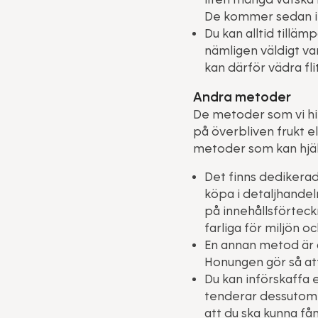
De kommer sedan int
Du kan alltid tillä
nämligen väldigt var
kan därför vädra fli
Andra metoder
De metoder som vi hit
på överbliven frukt ell
metoder som kan hjäl
Det finns dedikerad
köpa i detaljhandel
på innehållsförteck
farliga för miljön o
En annan metod är at
Honungen gör så att 
Du kan införskaffa 
tenderar dessutom a
att du ska kunna fån