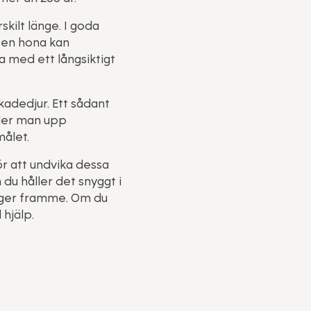
kilt länge. I goda
t en hona kan
a med ett långsiktigt
adedjur. Ett sådant
öder man upp
målet.
ör att undvika dessa
u håller det snyggt i
igger framme. Om du
 hjälp.