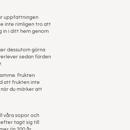
här uppfattningen
 inte rimligen tro att
g in i ditt hem genom
gger dessutom gärna
 överlever sedan färden
.
framme. Frukten
 att frukten inte
n när du märker att
ill våra sopor och
er tagit sig till
 mer än 200 år.