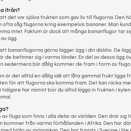
a ifrån?
t det var själva frukten som gav liv till flugorna. Den 
n ofta såg flugorna kring exempelvis bananer. Man kunde
ma intet. Faktum är dock att många bananflugor tar si
 av ägg.
 att bananflugorna gärna lägger ägg i din diskho. De lä
 när de befinner sig i varma länder. En del av dessa ägg
ten sedermera blir dålig kommer de fram i form av flugor
 är det alltid en dålig idé att låta gammal frukt ligga 
ten för att flugorna ska komma fram. Det kan räcka med
i tidigare har nämnt bör du alltid lägga in frukten i kyle
mmal.
ga?
av fluga som finns i alla delar av världen. Den drar sig t
 kommer från varma förhållanden i Afrika. Den har däreft
 med hjälp av människan. Den har funnits i Sverige i lite