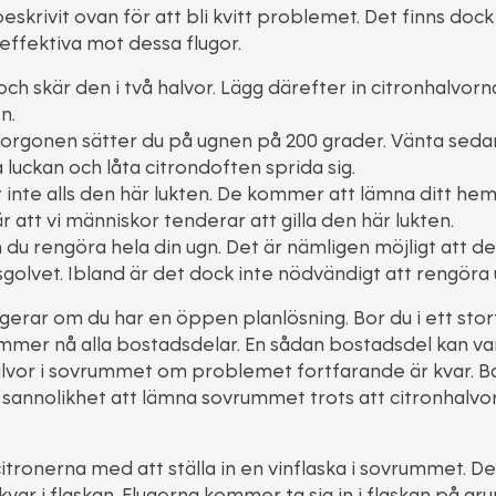
eskrivit ovan för att bli kvitt problemet. Det finns doc
ffektiva mot dessa flugor.
ch skär den i två halvor. Lägg därefter in citronhalvorn
n.
rgonen sätter du på ugnen på 200 grader. Vänta sedan i
luckan och låta citrondoften sprida sig.
r inte alls den här lukten. De kommer att lämna ditt he
är att vi människor tenderar att gilla den här lukten.
n du rengöra hela din ugn. Det är nämligen möjligt att de
sgolvet. Ibland är det dock inte nödvändigt att rengöra
erar om du har en öppen planlösning. Bor du i ett st
mmer nå alla bostadsdelar. En sådan bostadsdel kan var
halvor i sovrummet om problemet fortfarande är kvar. 
annolikhet att lämna sovrummet trots att citronhalvor
tronerna med att ställa in en vinflaska i sovrummet. De
var i flaskan. Flugorna kommer ta sig in i flaskan på gr