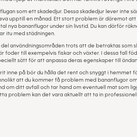
ugan som ett skadedjur. Dessa skadedjur lever inte särs
eva upptill en månad. Ett stort problem är däremot at
al nya bananflugor under sin livstid. Du kan därför räkn
ar itu med städningen.
 del användningsområden trots att de betraktas som sk
foder till exempelvis fiskar och växter. I dessa fall f
eciellt sätt för att anpassa deras egenskaper till ända
arit inne på bör du hålla det rent och snyggt i hemmet f
annolikt att du kommer få problem med bananflugor om d
d om ditt avfall och tar hand om eventuell mat som l
tta problem kan det vara aktuellt att ta in professionell