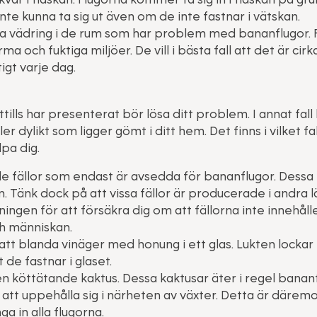
e kunna ta sig ut även om de inte fastnar i vätskan.
mpa vädring i de rum som har problem med bananflugor. F
ma och fuktiga miljöer. De vill i bästa fall att det är cir
tigt varje dag.
tills har presenterat bör lösa ditt problem. I annat fa
er dylikt som ligger gömt i ditt hem. Det finns i vilket f
pa dig.
e fällor som endast är avsedda för bananflugor. Dessa f
n. Tänk dock på att vissa fällor är producerade i andra 
ningen för att försäkra dig om att fällorna inte innehå
ch människan.
t blanda vinäger med honung i ett glas. Lukten lockar ti
de fastnar i glaset.
en köttätande kaktus. Dessa kaktusar äter i regel banan
tt uppehålla sig i närheten av växter. Detta är däremot
ga in alla flugorna.