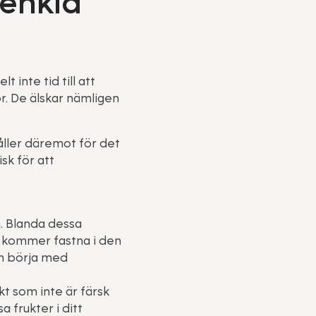
 enkla
 inte tid till att
r. De älskar nämligen
håller däremot för det
sk för att
n. Blanda dessa
a kommer fastna i den
ch börja med
kt som inte är färsk
 frukter i ditt