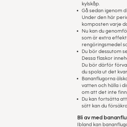
kylskåp.
Gå sedan igenom din
Under den här perio
komposten varje da
Nu kan du genomför
som är extra effekt
rengöringsmedel so
Du bör dessutom se ö
Dessa flaskor innehå
Du bör därför förva
du spola ut det kva
Bananflugorna älskar
vatten och hälla i 
om att det inte finn
Du kan fortsätta at
sätt kan du försäkr
Bli av med bananfl
Ibland kan bananflug