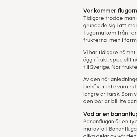
Var kommer flugorn
Tidigare trodde man at
grundade sig i att ma
flugorna kom från tom
frukterna, men i form
Vi har tidigare nämnt
ägg i frukt, speciellt
till Sverige. När fruk
Av den här anledningen
behöver inte vara rut
längre är färsk. Som v
den börjar bli lite ga
Vad är en bananflu
Bananflugan är en typ 
matavfall. Bananflugan
olika delar av världen