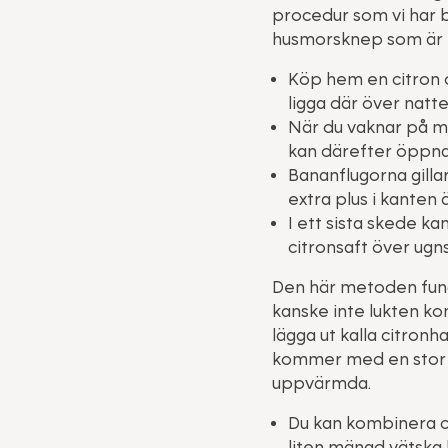
procedur som vi har b
husmorsknep som är e
Köp hem en citron o
ligga där över natte
När du vaknar på mo
kan därefter öppna 
Bananflugorna gilla
extra plus i kanten 
I ett sista skede ka
citronsaft över ugn
Den här metoden fung
kanske inte lukten ko
lägga ut kalla citron
kommer med en stor s
uppvärmda.
Du kan kombinera ci
liten mängd vätska k