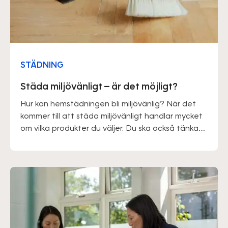
STÄDNING
Städa miljövänligt – är det möjligt?
Hur kan hemstädningen bli miljövänlig? När det
kommer till att städa miljövänligt handlar mycket
om vilka produkter du väljer. Du ska också tänka
på att du kan försöka städa upp direkt och inte
låta smuts gro in på detta sätt behöver du inte
använda en stor mängd rengöringsmedel.