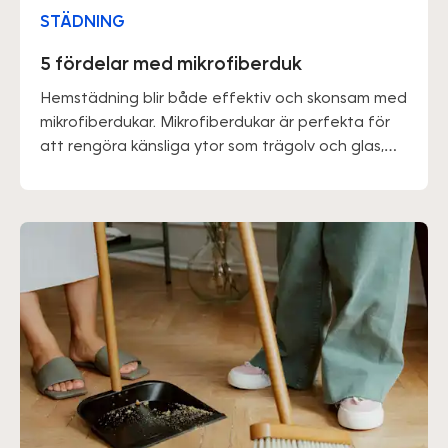
STÄDNING
5 fördelar med mikrofiberduk
Hemstädning blir både effektiv och skonsam med
mikrofiberdukar. Mikrofiberdukar är perfekta för
att rengöra känsliga ytor som trägolv och glas,
samt för personer med känslig hud. Dessa dukar
är fettabsorberande, så det kan vara en god idé
att använda handskar eller smörja in händerna
efter användning.