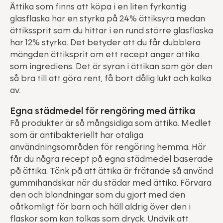
Ättika som finns att köpa i en liten fyrkantig
glasflaska har en styrka på 24% ättiksyra medan
ättikssprit som du hittar i en rund större glasflaska
har 12% styrka. Det betyder att du får dubblera
mängden ättiksprit om ett recept anger ättika
som ingrediens. Det är syran i ättikan som gör den
så bra till att göra rent, få bort dålig lukt och kalka
av.
Egna städmedel för rengöring med ättika
Få produkter är så mångsidiga som ättika. Medlet
som är antibakteriellt har otaliga
användningsområden för rengöring hemma. Här
får du några recept på egna städmedel baserade
på ättika. Tänk på att ättika är frätande så använd
gummihandskar när du städar med ättika. Förvara
den och blandningar som du gjort med den
oåtkomligt för barn och häll aldrig över den i
flaskor som kan tolkas som dryck. Undvik att