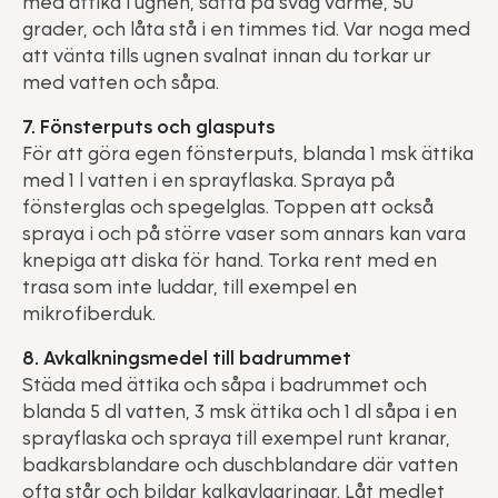
med ättika i ugnen, sätta på svag värme, 50
grader, och låta stå i en timmes tid. Var noga med
att vänta tills ugnen svalnat innan du torkar ur
med vatten och såpa.
7. Fönsterputs och glasputs
För att göra egen fönsterputs, blanda 1 msk ättika
med 1 l vatten i en sprayflaska. Spraya på
fönsterglas och spegelglas. Toppen att också
spraya i och på större vaser som annars kan vara
knepiga att diska för hand. Torka rent med en
trasa som inte luddar, till exempel en
mikrofiberduk.
8. Avkalkningsmedel till badrummet
Städa med ättika och såpa i badrummet och
blanda 5 dl vatten, 3 msk ättika och 1 dl såpa i en
sprayflaska och spraya till exempel runt kranar,
badkarsblandare och duschblandare där vatten
ofta står och bildar kalkavlagringar. Låt medlet