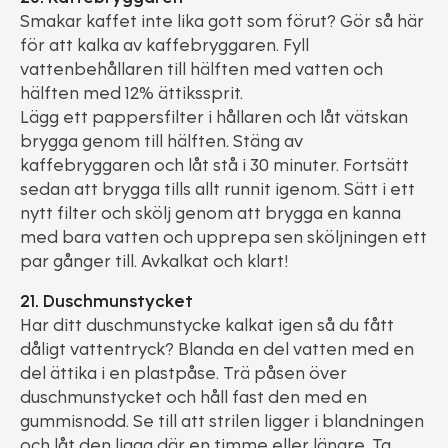
Smakar kaffet inte lika gott som förut? Gör så här
för att kalka av kaffebryggaren. Fyll
vattenbehållaren till hälften med vatten och
hälften med 12% ättikssprit.
Lägg ett pappersfilter i hållaren och låt vätskan
brygga genom till hälften. Stäng av
kaffebryggaren och låt stå i 30 minuter. Fortsätt
sedan att brygga tills allt runnit igenom. Sätt i ett
nytt filter och skölj genom att brygga en kanna
med bara vatten och upprepa sen sköljningen ett
par gånger till. Avkalkat och klart!
21. Duschmunstycket
Har ditt duschmunstycke kalkat igen så du fått
dåligt vattentryck? Blanda en del vatten med en
del ättika i en plastpåse. Trä påsen över
duschmunstycket och håll fast den med en
gummisnodd. Se till att strilen ligger i blandningen
och låt den ligga där en timme eller längre. Ta