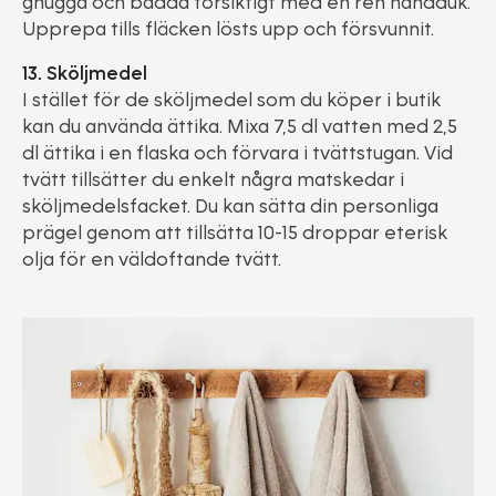
gnugga och badda försiktigt med en ren handduk.
Upprepa tills fläcken lösts upp och försvunnit.
13. Sköljmedel
I stället för de sköljmedel som du köper i butik
kan du använda ättika. Mixa 7,5 dl vatten med 2,5
dl ättika i en flaska och förvara i tvättstugan. Vid
tvätt tillsätter du enkelt några matskedar i
sköljmedelsfacket. Du kan sätta din personliga
prägel genom att tillsätta 10-15 droppar eterisk
olja för en väldoftande tvätt.