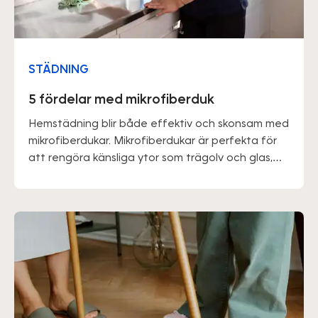
STÄDNING
5 fördelar med mikrofiberduk
Hemstädning blir både effektiv och skonsam med
mikrofiberdukar. Mikrofiberdukar är perfekta för
att rengöra känsliga ytor som trägolv och glas,
samt för personer med känslig hud. Dessa dukar
är fettabsorberande, så det kan vara en god idé
att använda handskar eller smörja in händerna
efter användning.