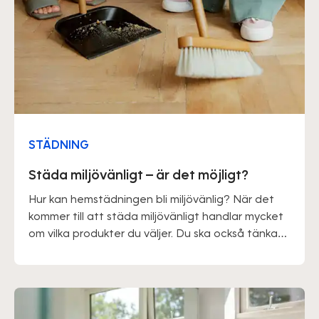
STÄDNING
Städa miljövänligt – är det möjligt?
Hur kan hemstädningen bli miljövänlig? När det
kommer till att städa miljövänligt handlar mycket
om vilka produkter du väljer. Du ska också tänka
på att du kan försöka städa upp direkt och inte
låta smuts gro in på detta sätt behöver du inte
använda en stor mängd rengöringsmedel.