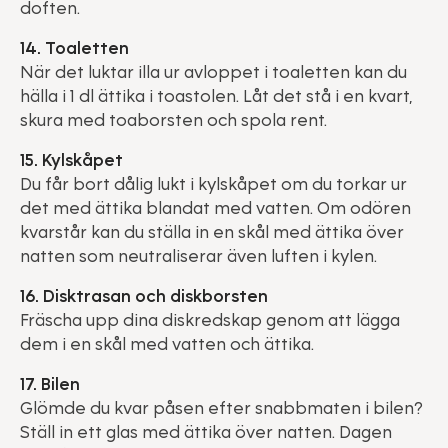
doften.
14. Toaletten
När det luktar illa ur avloppet i toaletten kan du
hälla i 1 dl ättika i toastolen. Låt det stå i en kvart,
skura med toaborsten och spola rent.
15. Kylskåpet
Du får bort dålig lukt i kylskåpet om du torkar ur
det med ättika blandat med vatten. Om odören
kvarstår kan du ställa in en skål med ättika över
natten som neutraliserar även luften i kylen.
16. Disktrasan och diskborsten
Fräscha upp dina diskredskap genom att lägga
dem i en skål med vatten och ättika.
17. Bilen
Glömde du kvar påsen efter snabbmaten i bilen?
Ställ in ett glas med ättika över natten. Dagen