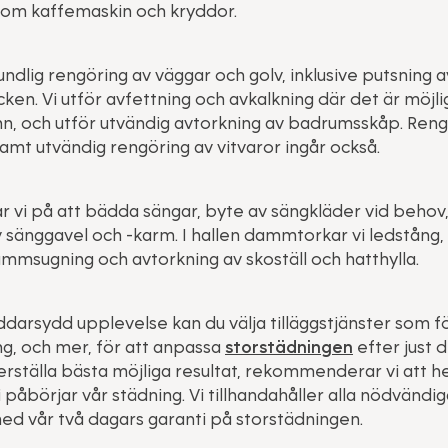
om kaffemaskin och kryddor.
dlig rengöring av väggar och golv, inklusive putsning a
ken. Vi utför avfettning och avkalkning där det är möjl
nn, och utför utvändig avtorkning av badrumsskåp. Reng
samt utvändig rengöring av vitvaror ingår också.
r vi på att bädda sängar, byte av sängkläder vid beho
sänggavel och -karm. I hallen dammtorkar vi ledstång, r
mmsugning och avtorkning av skoställ och hatthylla.
darsydd upplevelse kan du välja tilläggstjänster som f
g, och mer, för att anpassa
storstädningen
efter just 
erställa bästa möjliga resultat, rekommenderar vi att
 påbörjar vår städning. Vi tillhandahåller alla nödvänd
ed vår två dagars garanti på storstädningen.