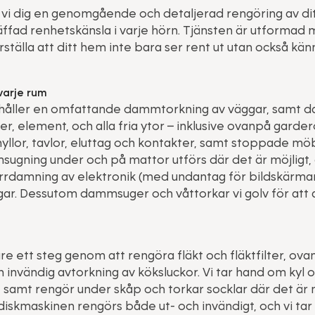
 vi dig en genomgående och detaljerad rengöring av d
äffad renhetskänsla i varje hörn. Tjänsten är utforma
rställa att ditt hem inte bara ser rent ut utan också kän
varje rum
ehåller en omfattande dammtorkning av väggar, samt
er, element, och alla fria ytor – inklusive ovanpå garde
yllor, tavlor, eluttag och kontakter, samt stoppade möb
gning under och på mattor utförs där det är möjligt,
rrdamning av elektronik (med undantag för bildskärmar
. Dessutom dammsuger och våttorkar vi golv för att 
gare ett steg genom att rengöra fläkt och fläktfilter, ova
 invändig avtorkning av köksluckor. Vi tar hand om kyl o
 samt rengör under skåp och torkar socklar där det är m
iskmaskinen rengörs både ut- och invändigt, och vi ta