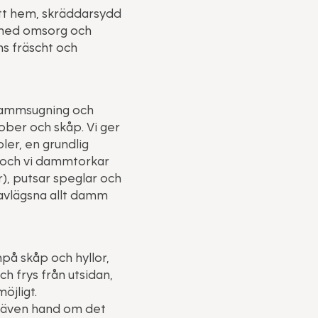
itt hem, skräddarsydd
d med omsorg och
ns fräscht och
 dammsugning och
rober och skåp. Vi ger
ler, en grundlig
 och vi dammtorkar
), putsar speglar och
avlägsna allt damm
npå skåp och hyllor,
ch frys från utsidan,
öjligt.
r även hand om det