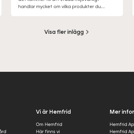
handlar mycket om vilka produkter du
väljer. Du ska också tänka på att du kan
försöka städa upp direkt och inte låta
smuts gro in på detta sätt behöver du inte
Visa fler inlägg
använda en stor mängd rengöringsmedel.
Vi är Hemfrid
Mer info
Om Hemfrid
Hemfrid Ap
gård
Här finns vi
Hemfrid Ap