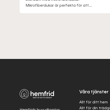
Mikrofiberdukar är perfekta för att
rengöra känsliga ytor som trägolv och glas,
samt för personer med känslig hud. Dessa
dukar är fettabsorberande, så det kan
vara en god idé att använda handskar
eller smörja in händerna efter användning.
Våra tjänster
Allt för ditt hem
Allt för din träd
Hemfrids huvudkontor