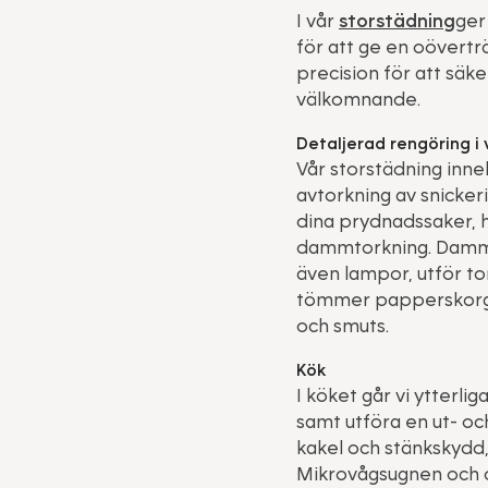
I vår
storstädning
ger
för att ge en oövertr
precision för att säke
välkomnande.
Detaljerad rengöring i 
Vår storstädning inn
avtorkning av snickeri
dina prydnadssaker, h
dammtorkning. Dammsu
även lampor, utför to
tömmer papperskorgar
och smuts.
Kök
I köket går vi ytterli
samt utföra en ut- och
kakel och stänkskydd,
Mikrovågsugnen och d