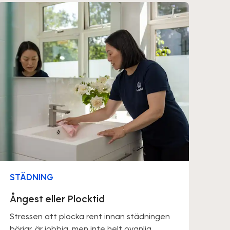
STÄDNING
Ångest eller Plocktid
Stressen att plocka rent innan städningen
börjar, är jobbig, men inte helt ovanlig.