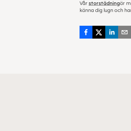
Vår
storstädning
är m
känna dig lugn och ha