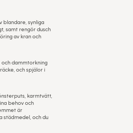
v blandare, synliga
igt, samt rengör dusch
öring av kran och
v, och dammtorkning
äcke, och spjälor i
önsterputs, karmtvätt,
dina behov och
 hemmet är
iga städmedel, och du