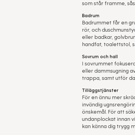
som står framme, sås
Badrum
Badrummet får en grun
rör, och duschmunstyc
eller badkar, golvbru
handfat, toalettstol, 
Sovrum och hall
I sovrummet fokusera
eller dammsugning av 
trappa, samt utför da
Tilläggstjänster
För en ännu mer skräd
invändig ugnsrengörin
önskemål. För att säk
undanplockat innan vi
kan känna dig trygg m