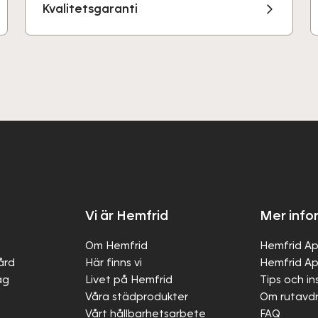
Kvalitetsgaranti
Vi är Hemfrid
Mer info
Om Hemfrid
Hemfrid Ap
gård
Här finns vi
Hemfrid Ap
ag
Livet på Hemfrid
Tips och in
Våra städprodukter
Om rutavd
Vårt hållbarhetsarbete
FAQ