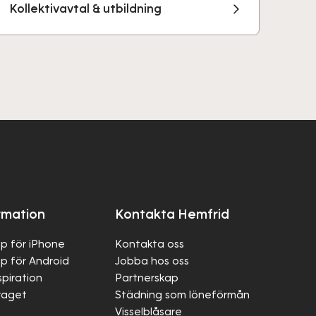
Kollektivavtal & utbildning
rmation
Kontakta Hemfrid
p för iPhone
Kontakta oss
p för Android
Jobba hos oss
spiration
Partnerskap
raget
Städning som löneförmån
Visselblåsare