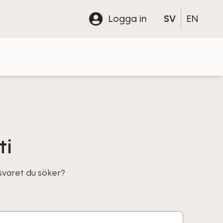
Logga in
SV
EN
ti
 svaret du söker?