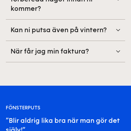
kommer?
Kan ni putsa även på vintern?
När får jag min faktura?
FÖNSTERPUTS
”Blir aldrig lika bra när man gör det
själv!”