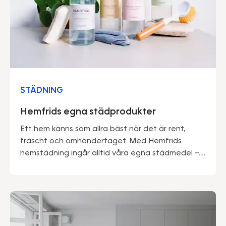
STÄDNING
Hemfrids egna städprodukter
Ett hem känns som allra bäst när det är rent,
fräscht och omhändertaget. Med Hemfrids
hemstädning ingår alltid våra egna städmedel –
framtagna av proffs för att göra vardagen
enklare och miljön lite snällare.