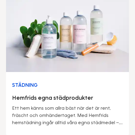
STÄDNING
Hemfrids egna städprodukter
Ett hem känns som allra bäst när det är rent,
fräscht och omhändertaget. Med Hemfrids
hemstädning ingår alltid våra egna städmedel –
framtagna av proffs för att göra vardagen