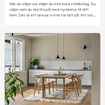
När du väljer oss väljer du inte bara städbolag. Du
väljer vem du ska lita på med nycklarna till ditt
hem. Det är ett ansvar vi inte tar lätt på. Att vara
marknadsledande ger oss många fördelar – inte
minst när det kommer till trygghet. Vi kan med
stolthet säga att vårt gedigna säkerhetsarbete
genomsyrar hela vår verksamhet.