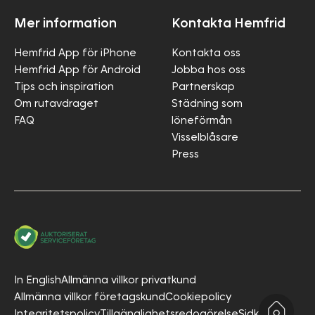
Mer information
Kontakta Hemfrid
Hemfrid App för iPhone
Kontakta oss
Hemfrid App för Android
Jobba hos oss
Tips och inspiration
Partnerskap
Om rutavdraget
Städning som
FAQ
löneförmån
Visselblåsare
Press
In English
Allmänna villkor privatkund
Allmänna villkor företagskund
Cookiepolicy
Integritetspolicy
Tillgänglighetsredogörelse
Sidkarta