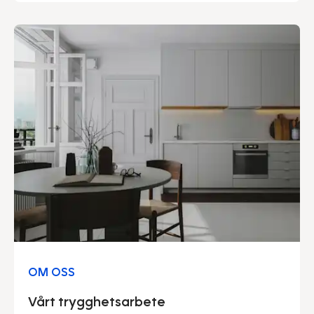
enklare och miljön lite snällare.
OM OSS
Vårt trygghetsarbete