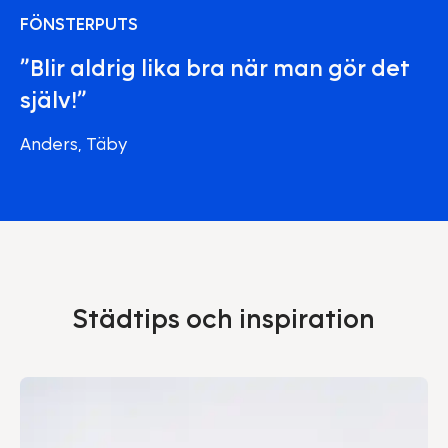
FÖNSTERPUTS
”Blir aldrig lika bra när man gör det
själv!”
Anders, Täby
Städtips och inspiration