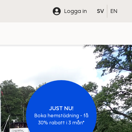
Logga in
SV
EN
JUST NU!
Boka hemstädning - få
30% rabatt i 3 mån*