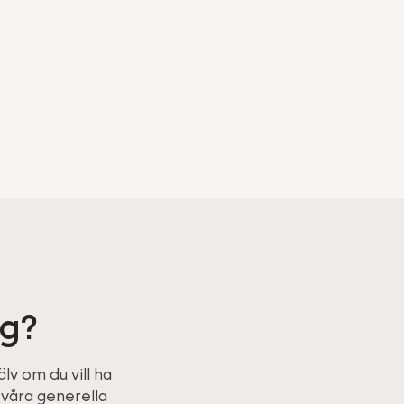
ng?
v om du vill ha
 våra generella