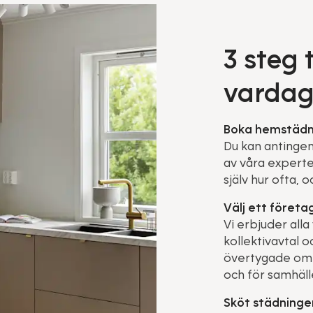
3 steg 
vardag
Boka hemstädn
Du kan antingen 
av våra experte
själv hur ofta, o
Välj ett företa
Vi erbjuder alla
kollektivavtal o
övertygade om a
och för samhäll
Sköt städninge