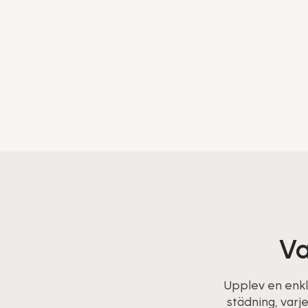
Va
Upplev en enkl
städning, varj