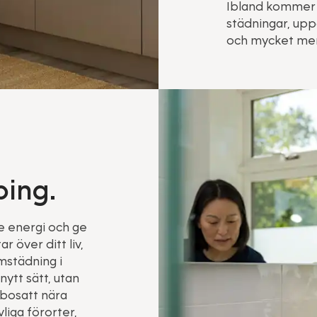
Ibland kommer 
städningar, upp
och mycket mer 
ping.
ge energi och ge
 över ditt liv,
mstädning i
nytt sätt, utan
 bosatt nära
liga förorter,