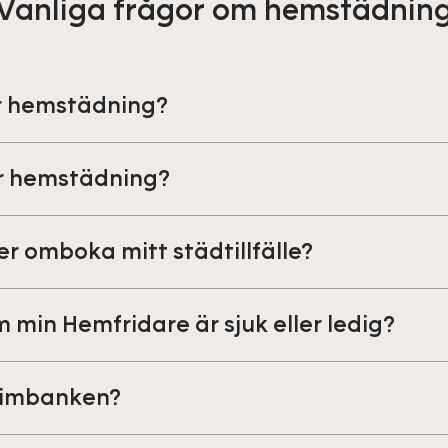
Vanliga frågor om hemstädnin
år hemstädning?
r hemstädning?
ler omboka mitt städtillfälle?
min Hemfridare är sjuk eller ledig?
timbanken?