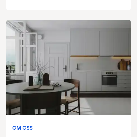
framtagna av proffs för att göra vardagen
enklare och miljön lite snällare.
OM OSS