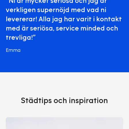
”Ni är mycket seriösa och jag är
verkligen supernöjd med vad ni
levererar! Alla jag har varit i kontakt
med är seriösa, service minded och
trevliga!”
Emma
Städtips och inspiration