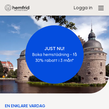
Logga in
JUST NU!
Boka hemstädning - få
30% rabatt i 3 mån*
EN ENKLARE VARDAG