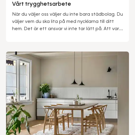
Vårt trygghetsarbete
När du väljer oss väljer du inte bara städbolag. Du
väljer vem du ska lita på med nycklarna till ditt
hem. Det är ett ansvar vi inte tar lätt på. Att vara
marknadsledande ger oss många fördelar – inte
minst när det kommer till trygghet. Vi kan med
stolthet säga att vårt gedigna säkerhetsarbete
genomsyrar hela vår verksamhet.