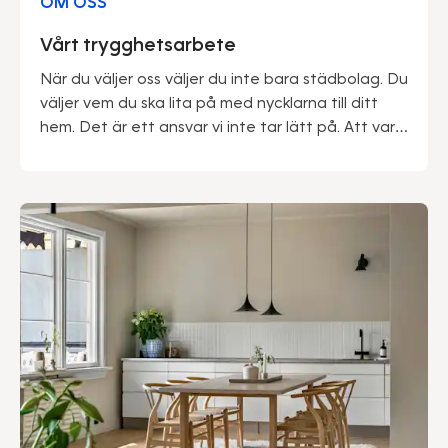
OM OSS
Vårt trygghetsarbete
När du väljer oss väljer du inte bara städbolag. Du
väljer vem du ska lita på med nycklarna till ditt
hem. Det är ett ansvar vi inte tar lätt på. Att vara
marknadsledande ger oss många fördelar – inte
minst när det kommer till trygghet. Vi kan med
stolthet säga att vårt gedigna säkerhetsarbete
genomsyrar hela vår verksamhet.