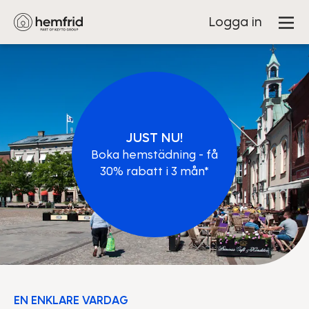
Logga in
JUST NU!
Boka hemstädning - få
30% rabatt i 3 mån*
EN ENKLARE VARDAG