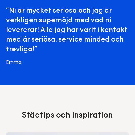
”Ni är mycket seriösa och jag är
verkligen supernöjd med vad ni
levererar! Alla jag har varit i kontakt
med är seriösa, service minded och
trevliga!”
Emma
Städtips och inspiration