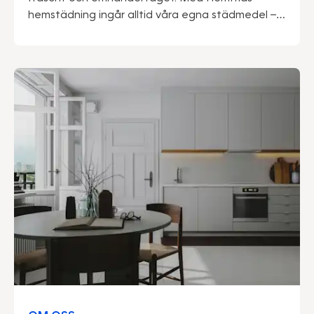
hemstädning ingår alltid våra egna städmedel –
framtagna av proffs för att göra vardagen
enklare och miljön lite snällare.