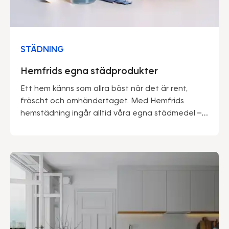
STÄDNING
Hemfrids egna städprodukter
Ett hem känns som allra bäst när det är rent,
fräscht och omhändertaget. Med Hemfrids
hemstädning ingår alltid våra egna städmedel –
framtagna av proffs för att göra vardagen
enklare och miljön lite snällare.