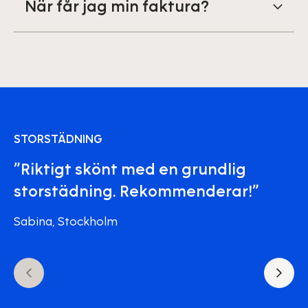
När får jag min faktura?
STORSTÄDNING
”Riktigt skönt med en grundlig
storstädning. Rekommenderar!”
Sabina, Stockholm