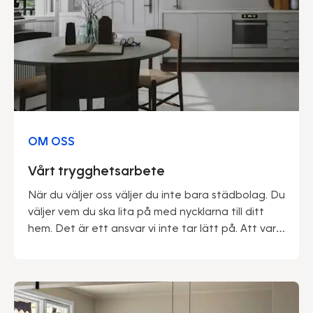
OM OSS
Vårt trygghetsarbete
När du väljer oss väljer du inte bara städbolag. Du
väljer vem du ska lita på med nycklarna till ditt
hem. Det är ett ansvar vi inte tar lätt på. Att vara
marknadsledande ger oss många fördelar – inte
minst när det kommer till trygghet. Vi kan med
stolthet säga att vårt gedigna säkerhetsarbete
genomsyrar hela vår verksamhet.