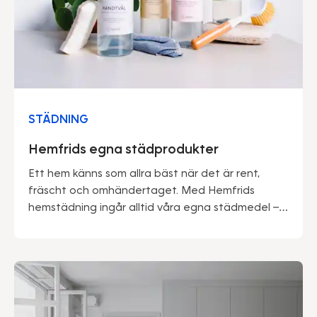
STÄDNING
Hemfrids egna städprodukter
Ett hem känns som allra bäst när det är rent,
fräscht och omhändertaget. Med Hemfrids
hemstädning ingår alltid våra egna städmedel –
framtagna av proffs för att göra vardagen
enklare och miljön lite snällare.