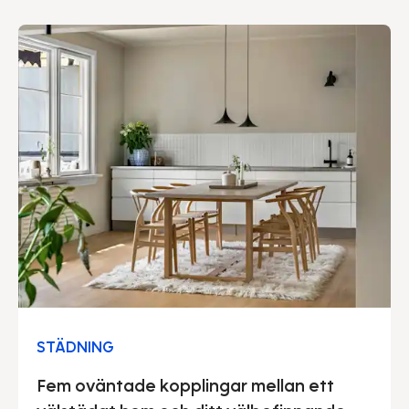
stolthet säga att vårt gedigna säkerhetsarbete
genomsyrar hela vår verksamhet.
STÄDNING
Fem oväntade kopplingar mellan ett