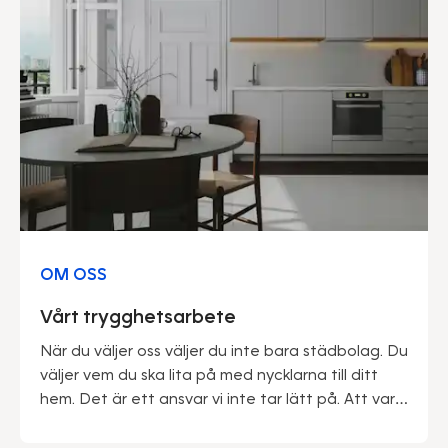
OM OSS
Vårt trygghetsarbete
När du väljer oss väljer du inte bara städbolag. Du
väljer vem du ska lita på med nycklarna till ditt
hem. Det är ett ansvar vi inte tar lätt på. Att vara
marknadsledande ger oss många fördelar – inte
minst när det kommer till trygghet. Vi kan med