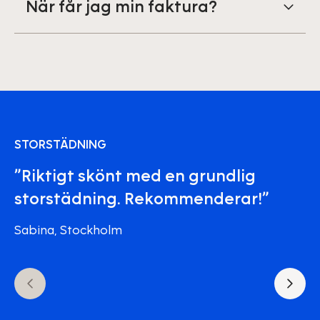
När får jag min faktura?
STORSTÄDNING
”Riktigt skönt med en grundlig
storstädning. Rekommenderar!”
Sabina, Stockholm