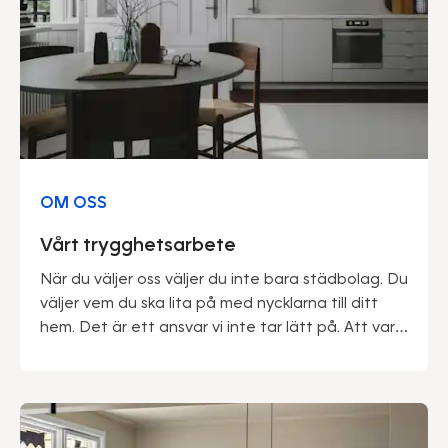
OM OSS
Vårt trygghetsarbete
När du väljer oss väljer du inte bara städbolag. Du
väljer vem du ska lita på med nycklarna till ditt
hem. Det är ett ansvar vi inte tar lätt på. Att vara
marknadsledande ger oss många fördelar – inte
minst när det kommer till trygghet. Vi kan med
stolthet säga att vårt gedigna säkerhetsarbete
genomsyrar hela vår verksamhet.