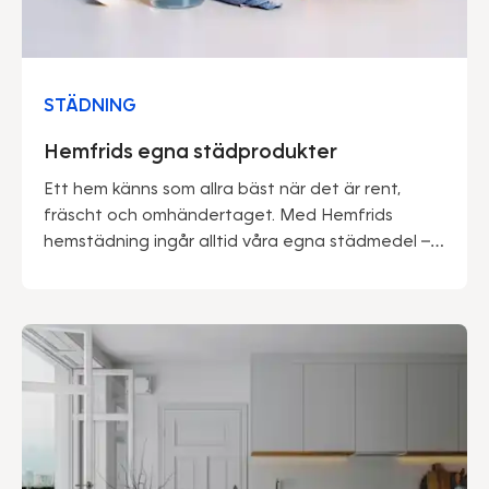
STÄDNING
Hemfrids egna städprodukter
Ett hem känns som allra bäst när det är rent,
fräscht och omhändertaget. Med Hemfrids
hemstädning ingår alltid våra egna städmedel –
framtagna av proffs för att göra vardagen
enklare och miljön lite snällare.