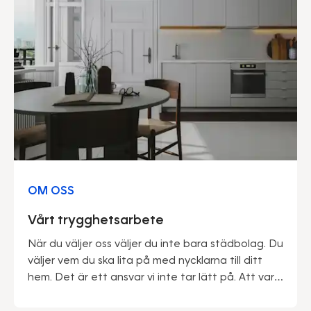
OM OSS
Vårt trygghetsarbete
När du väljer oss väljer du inte bara städbolag. Du
väljer vem du ska lita på med nycklarna till ditt
hem. Det är ett ansvar vi inte tar lätt på. Att vara
marknadsledande ger oss många fördelar – inte
minst när det kommer till trygghet. Vi kan med