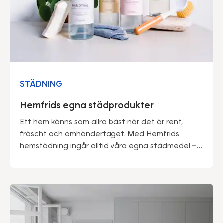
STÄDNING
Hemfrids egna städprodukter
Ett hem känns som allra bäst när det är rent,
fräscht och omhändertaget. Med Hemfrids
hemstädning ingår alltid våra egna städmedel –
framtagna av proffs för att göra vardagen
enklare och miljön lite snällare.