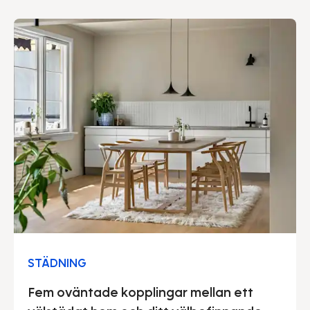
stolthet säga att vårt gedigna säkerhetsarbete
genomsyrar hela vår verksamhet.
STÄDNING
Fem oväntade kopplingar mellan ett