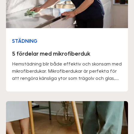
STÄDNING
5 fördelar med mikrofiberduk
Hemstädning blir både effektiv och skonsam med
mikrofiberdukar. Mikrofiberdukar är perfekta för
att rengöra känsliga ytor som trägolv och glas,
samt för personer med känslig hud. Dessa dukar
är fettabsorberande, så det kan vara en god idé
att använda handskar eller smörja in händerna
efter användning.