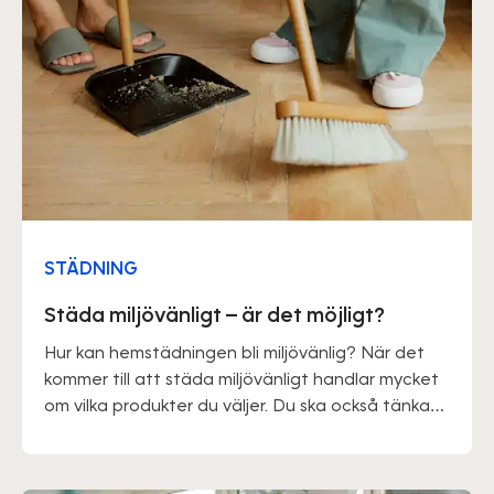
STÄDNING
Städa miljövänligt – är det möjligt?
Hur kan hemstädningen bli miljövänlig? När det
kommer till att städa miljövänligt handlar mycket
om vilka produkter du väljer. Du ska också tänka
på att du kan försöka städa upp direkt och inte
låta smuts gro in på detta sätt behöver du inte
använda en stor mängd rengöringsmedel.