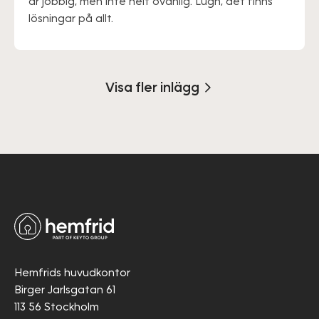
är jobbig, men inte helt ovanlig. Lugn, det finns
lösningar på allt.
Visa fler inlägg
Hemfrids huvudkontor
Birger Jarlsgatan 61
113 56 Stockholm