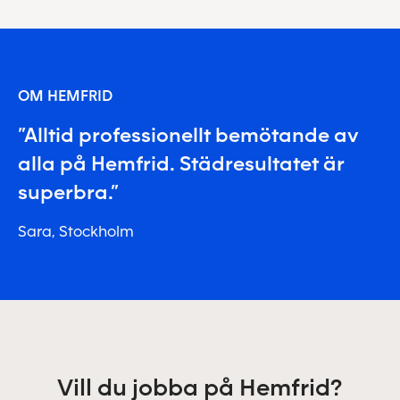
OM HEMFRID
”Alltid professionellt bemötande av
alla på Hemfrid. Städresultatet är
superbra.”
Sara, Stockholm
Vill du jobba på Hemfrid?