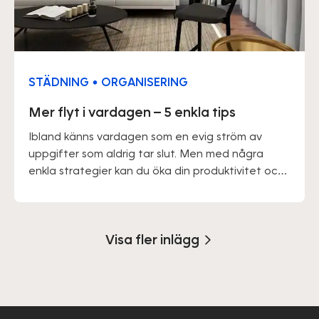
STÄDNING • ORGANISERING
Mer flyt i vardagen – 5 enkla tips
Ibland känns vardagen som en evig ström av
uppgifter som aldrig tar slut. Men med några
enkla strategier kan du öka din produktivitet och
minska din stress. Här hittar du fem tips för att få
mer flyt i vardagen – och mer tid över till annat.
Visa fler inlägg