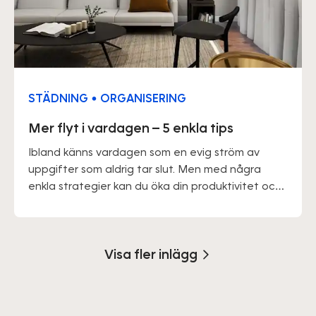
STÄDNING • ORGANISERING
Mer flyt i vardagen – 5 enkla tips
Ibland känns vardagen som en evig ström av
uppgifter som aldrig tar slut. Men med några
enkla strategier kan du öka din produktivitet och
minska din stress. Här hittar du fem tips för att få
mer flyt i vardagen – och mer tid över till annat.
Visa fler inlägg